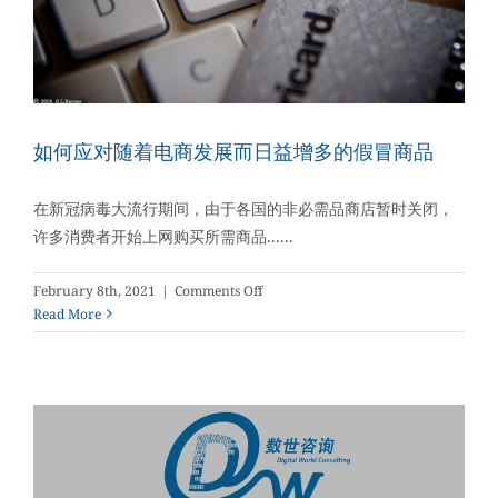
信
心
如何应对随着电商发展而日益增多的假冒商品
在新冠病毒大流行期间，由于各国的非必需品商店暂时关闭，
许多消费者开始上网购买所需商品......
on
February 8th, 2021
|
Comments Off
如
Read More
何
应
对
随
着
电
商