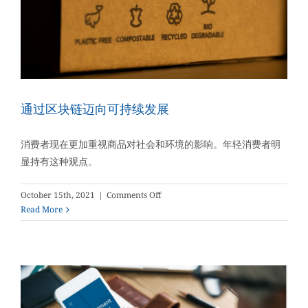
通过区块链迈向可持续发展
消费者现在更加重视商品对社会和环境的影响。年轻消费者明
显持有这种观点。
on
October 15th, 2021
|
Comments Off
通
Read More
过
区
块
链
迈
向