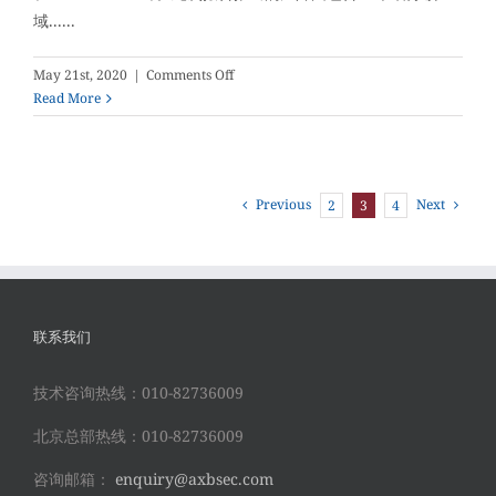
域......
常
态
on
May 21st, 2020
|
Comments Off
安
Read More
讯
奔
入
选
Previous
Next
2
3
4
《2020
网
络
安
全
产
联系我们
业
链
技术咨询热线：010-82736009
图
谱》
北京总部热线：010-82736009
咨询邮箱：
enquiry@axbsec.com