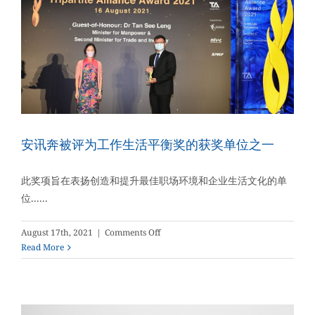
应
用
缺
乏
基
本
安
全
保
护
安讯奔被评为工作生活平衡奖的获奖单位之一
并
存
此奖项旨在表扬创造和提升最佳职场环境和企业生活文化的单
在
位......
泄
露
数
on
August 17th, 2021
|
Comments Off
据
安
Read More
的
讯
风
奔
险
被
评