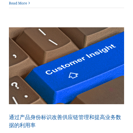
数
Read More
字
化
商
品
身
份
标
签
的
原
因
通过产品身份标识改善供应链管理和提高业务数
据的利用率