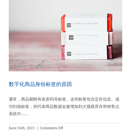
为
工
作
生
活
平
衡
奖
的
获
奖
单
位
之
数字化商品身份标签的原因
一
通常，商品都附有条形码等标签。这些标签包含定价信息。成
功扫描标签，则代表商品数据会被增加到大规模库存和销售点
系统中......
on
June 16th, 2021
|
Comments Off