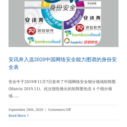
发
展
而
日
益
增
多
的
假
冒
安讯奔入选2020中国网络安全能力图谱的身份安
商
品
全表
安全牛于2019年11月7日发布了中国网络安全细分领域矩阵图
(Matrix 2019.11)。此次报告推出的矩阵图包含 4 个细分领
域......
on
September 28th, 2020
|
Comments Off
安
Read More
讯