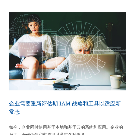
奔
入
选
2020
中
国
网
络
安
全
能
力
图
谱
的
身
份
企业需要重新评估期 IAM 战略和工具以适应新
安
常态
全
表
如今，企业同时使用基于本地和基于云的系统和应用。企业的
员工、合作伙伴和客户可以通过各种设备......