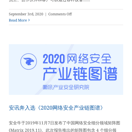
on
September 3rd, 2020
|
Comments Off
企
Read More
业
需
要
重
新
评
估
期
IAM
战
略
和
工
具
安讯奔入选《2020网络安全产业链图谱》
以
适
安全牛于2019年11月7日发布了中国网络安全细分领域矩阵图
应
(Matrix 2019.11)。此次报告推出的矩阵图包含 4 个细分领
新