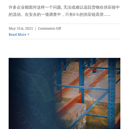
许多企业都面对这样一个问题, 无法或难以追踪货物在供应链中
的流动。在安永的一项调查中，只有6％的供应链高管......
on
May 31st, 2021
|
Comments Off
通
Read More
过
产
品
身
份
标
识
改
善
供
应
链
管
理
和