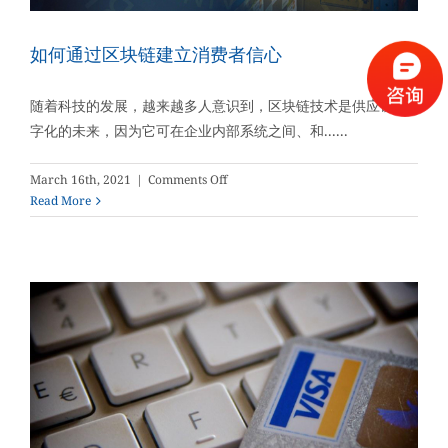
提
高
业
如何通过区块链建立消费者信心
务
数
随着科技的发展，越来越多人意识到，区块链技术是供应链数
据
字化的未来，因为它可在企业内部系统之间、和......
的
利
用
on
March 16th, 2021
|
Comments Off
率
如
Read More
何
通
过
区
块
链
建
立
消
费
者