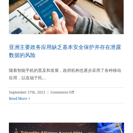
可
持
续
发
展
亚洲主要政务应用缺乏基本安全保护并存在泄露
数据的风险
随着智能手机的普及和发展，政府机构也逐步采用了各种移动
应用，以造福于民...
on
September 27th, 2021
|
Comments Off
亚
Read More
洲
主
要
政
务