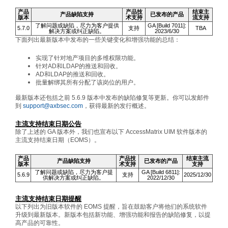
产品
产品技
结束主
产品缺陷支持
已发布的产品
版本
术支持
流支持
了解问题或缺陷，尽力为客户提供
GA [Build 7011]:
5.7.0
支持
TBA
解决方案或纠正缺陷。
2023/6/30
下面列出最新版本中发布的一些关键变化和增强功能的总结：
实现了针对地产项目的多维权限功能。
针对AD和LDAP的推送和回收。
AD和LDAP的推送和回收。
批量解绑其所有分配了该岗位的用户。
最新版本还包括之前 5.6.9 版本中发布的缺陷修复等更新。你可以发邮件
到
support@axbsec.com
，获得最新的发行概述。
主流支持结束日期公告
除了上述的 GA 版本外，我们也宣布以下 AccessMatrix UIM 软件版本的
主流支持结束日期（EOMS）。
产品
产品技
结束主流
产品缺陷支持
已发布的产品
版本
术支持
支持
了解问题或缺陷，尽力为客户提
GA [Build 6811]:
5.6.9
支持
2025/12/30
供解决方案或纠正缺陷。
2022/12/30
主流支持结束日期提醒
以下列出为旧版本软件的 EOMS 提醒，旨在鼓励客户将他们的系统软件
升级到最新版本。新版本包括新功能、增强功能和报告的缺陷修复，以提
高产品的可靠性。