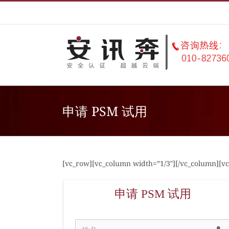
Skip
to
content
申请 PSM 试用
[vc_row][vc_column width=”1/3″][/vc_column][vc
申请 PSM 试用